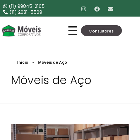
(11) 99845-2165
(11) 2081-5509
Consultores
Móveis Corporativos
Móveis para Escritório
Início
»
Móveis de Aço
Móveis de Aço