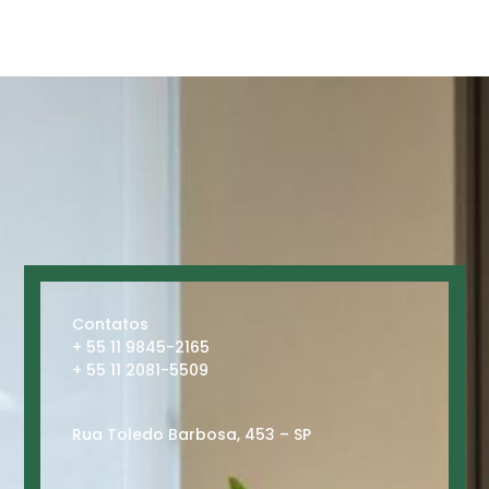
Contatos
+ 55 11 9845-2165
+ 55 11 2081-5509
Rua Toledo Barbosa, 453 – SP