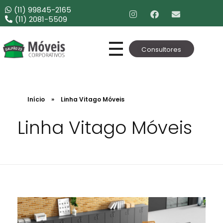
(11) 99845-2165
(11) 2081-5509
Consultores
Móveis Corporativos
Móveis para Escritório
Início
»
Linha Vitago Móveis
Linha Vitago Móveis